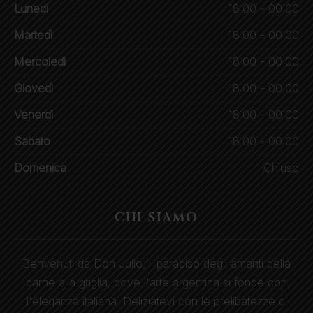
Lunedi
18:00 - 00:00
Martedì
18:00 - 00:00
Mercoledì
18:00 - 00:00
Giovedì
18:00 - 00:00
Venerdì
18:00 - 00:00
Sabato
18:00 - 00:00
Domenica
Chiuso
CHI SIAMO
Benvenuti da Don Julio, il paradiso degli amanti della
carne alla griglia, dove l'arte argentina si fonde con
l'eleganza italiana. Deliziatevi con le prelibatezze di