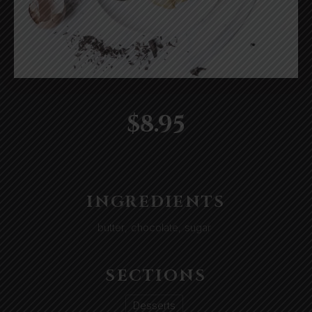
Chocolate
profiteroles
$8.95
with
vanilla
sauce
and
INGREDIENTS
chocolate
slices
butter
,
chocolate
,
sugar
SECTIONS
Desserts