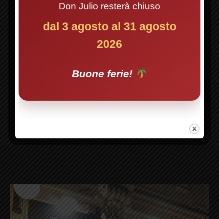
PER LA PROSSIMA VOLTA CHE
Don Julio resterà chiuso
PREVIOUS
NE
COMMENTO.
dal 3 agosto al 31 agosto
2026
Buone ferie!