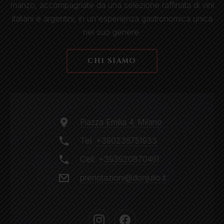
manzo, accompagnate da una selezione raffinata di vini
italiani e argentini, in un'esperienza gastronomica unica
nel suo genere.
CHI SIAMO
Piazza Emilia 4, Milano
Tel:
+390236751933
Cell:
+393920870461
prenotazioni@donjulio.it