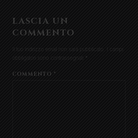
LASCIA UN
COMMENTO
Il tuo indirizzo email non sarà pubblicato.
I campi
obbligatori sono contrassegnati
*
COMMENTO
*