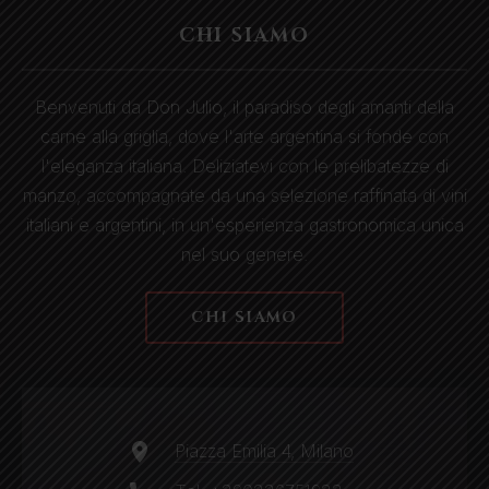
CHI SIAMO
Benvenuti da Don Julio, il paradiso degli amanti della
carne alla griglia, dove l'arte argentina si fonde con
l'eleganza italiana. Deliziatevi con le prelibatezze di
manzo, accompagnate da una selezione raffinata di vini
italiani e argentini, in un'esperienza gastronomica unica
nel suo genere.
CHI SIAMO
Piazza Emilia 4, Milano