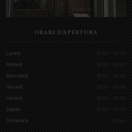
ORARI D’APERTURA
Lunedi
18:00 - 00:00
Martedì
18:00 - 00:00
Mercoledì
18:00 - 00:00
Giovedì
18:00 - 00:00
Venerdì
18:00 - 00:00
Sabato
18:00 - 00:00
Domenica
Chiuso