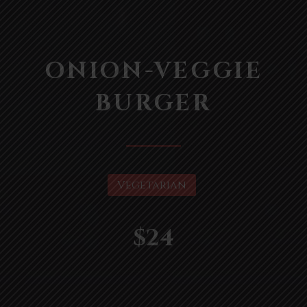
CL
(ES
ONION-VEGGIE
BURGER
Vegetarian
$24