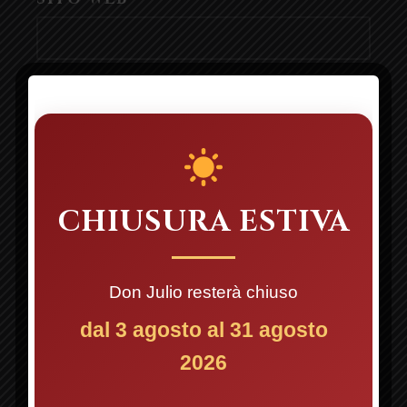
SALVA IL MIO NOME, EMAIL E
SITO WEB IN QUESTO BROWSER
PER LA PROSSIMA VOLTA CHE
COMMENTO.
CHIUSURA ESTIVA
Don Julio resterà chiuso
PREVIOUS
NE
dal 3 agosto al 31 agosto
2026