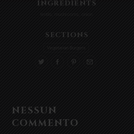
INGREDIENTS
lentils
,
mushrooms
,
onion
SECTIONS
Vegetarian Burgers
NESSUN
COMMENTO