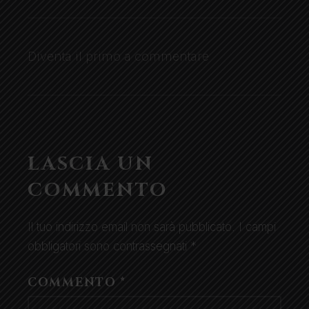
Diventa il primo a commentare
LASCIA UN
COMMENTO
Il tuo indirizzo email non sarà pubblicato.
I campi
obbligatori sono contrassegnati
*
COMMENTO
*