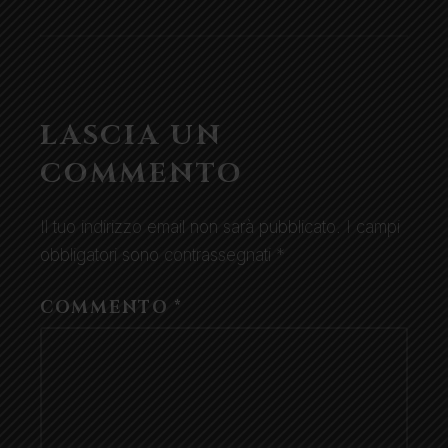
LASCIA UN
COMMENTO
Il tuo indirizzo email non sarà pubblicato.
I campi
obbligatori sono contrassegnati
*
COMMENTO
*