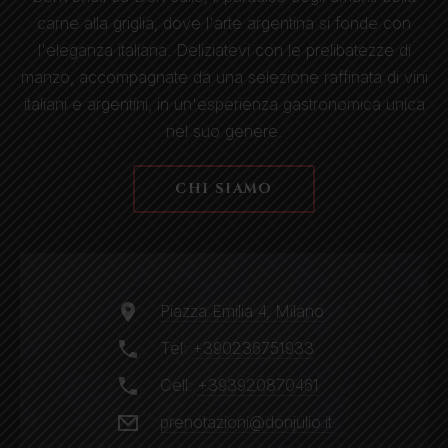
carne alla griglia, dove l'arte argentina si fonde con
l'eleganza italiana. Deliziatevi con le prelibatezze di
manzo, accompagnate da una selezione raffinata di vini
italiani e argentini, in un'esperienza gastronomica unica
nel suo genere.
CHI SIAMO
Piazza Emilia 4, Milano
Tel:
+390236751933
Cell:
+393920870461
prenotazioni@donjulio.it