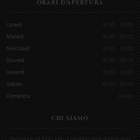
ORARI D’APERTURA
Lunedi
18:00 - 00:00
Martedì
18:00 - 00:00
Mercoledì
18:00 - 00:00
Giovedì
18:00 - 00:00
Venerdì
18:00 - 00:00
Sabato
18:00 - 00:00
Domenica
Chiuso
CHI SIAMO
Benvenuti da Don Julio, il paradiso degli amanti della