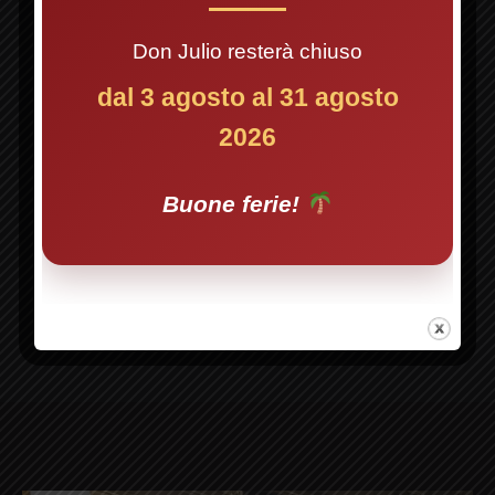
SALVA IL MIO NOME, EMAIL E
SITO WEB IN QUESTO BROWSER
Don Julio resterà chiuso
PREVIOUS
NE
PER LA PROSSIMA VOLTA CHE
dal 3 agosto al 31 agosto
COMMENTO.
2026
Buone ferie!