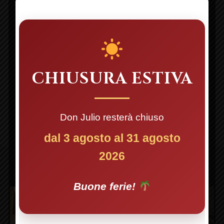
PER LA PROSSIMA VOLTA CHE
COMMENTO.
CHIUSURA ESTIVA
Don Julio resterà chiuso
PREVIOUS
NE
dal 3 agosto al 31 agosto
2026
Buone ferie!