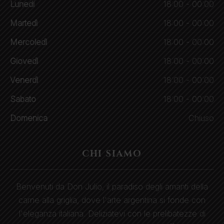
Lunedi
18:00 - 00:00
Martedì
18:00 - 00:00
Mercoledì
18:00 - 00:00
Giovedì
18:00 - 00:00
Venerdì
18:00 - 00:00
Sabato
18:00 - 00:00
Domenica
Chiuso
CHI SIAMO
Benvenuti da Don Julio, il paradiso degli amanti della
carne alla griglia, dove l'arte argentina si fonde con
l'eleganza italiana. Deliziatevi con le prelibatezze di