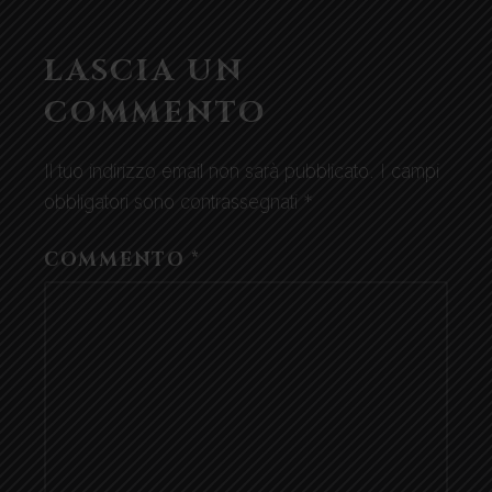
LASCIA UN
COMMENTO
Il tuo indirizzo email non sarà pubblicato.
I campi
obbligatori sono contrassegnati
*
COMMENTO
*