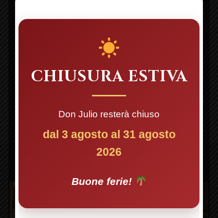
PER LA PROSSIMA VOLTA CHE
COMMENTO.
CHIUSURA ESTIVA
Don Julio resterà chiuso
PREVIOUS
NE
dal 3 agosto al 31 agosto
2026
Buone ferie!