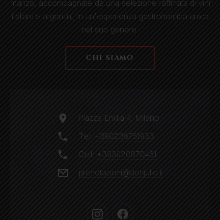
manzo, accompagnate da una selezione raffinata di vini
italiani e argentini, in un'esperienza gastronomica unica
nel suo genere.
CHI SIAMO
Piazza Emilia 4, Milano
Tel:
+390236751933
Cell:
+393920870461
prenotazioni@donjulio.it
New
New