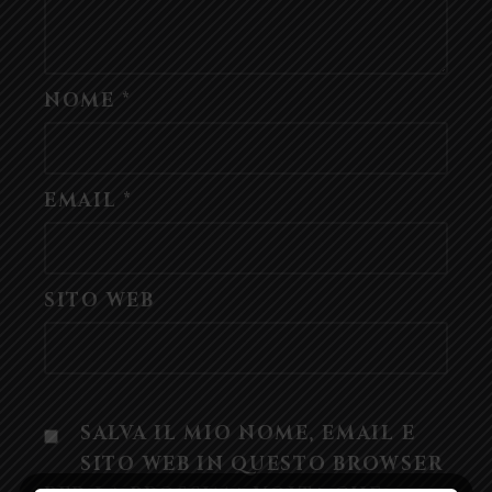
NOME
*
EMAIL
*
SITO WEB
SALVA IL MIO NOME, EMAIL E
SITO WEB IN QUESTO BROWSER