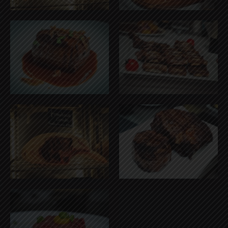
carne
carne3
carne4
carne5
carne6
carne7