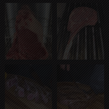
75308295-
F60C3077-
E6F2-
626C-
41BB-
4B3F-
B53C-
BAEB-
F7C4AAC7520A
1FFA5FE6CC3E
IMG_0561
8C11A6EE-
6F3D-
49B3-
8A96-
4C37390F2F53