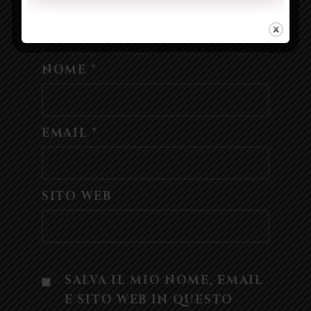
NOME
*
EMAIL
*
SITO WEB
SALVA IL MIO NOME, EMAIL
E SITO WEB IN QUESTO