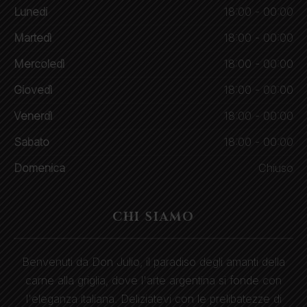
Lunedi
18:00 - 00:00
Martedì
18:00 - 00:00
Mercoledì
18:00 - 00:00
Giovedì
18:00 - 00:00
Venerdì
18:00 - 00:00
Sabato
18:00 - 00:00
Domenica
Chiuso
CHI SIAMO
Benvenuti da Don Julio, il paradiso degli amanti della
carne alla griglia, dove l'arte argentina si fonde con
l'eleganza italiana. Deliziatevi con le prelibatezze di