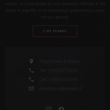
manzo, accompagnate da una selezione raffinata di vini
italiani e argentini, in un'esperienza gastronomica unica
nel suo genere.
CHI SIAMO
Piazza Emilia 4, Milano
Tel:
+390236751933
Cell:
+393920870461
prenotazioni@donjulio.it