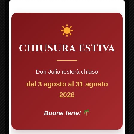
LASCIA UN
COMMENTO
CHIUSURA ESTIVA
Il tuo indirizzo email non sarà pubblicato.
I
campi obbligatori sono contrassegnati
*
Don Julio resterà chiuso
COMMENTO
*
PREVIOUS
NE
dal 3 agosto al 31 agosto
2026
Buone ferie!