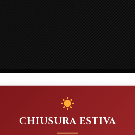
CHIUSURA ESTIVA