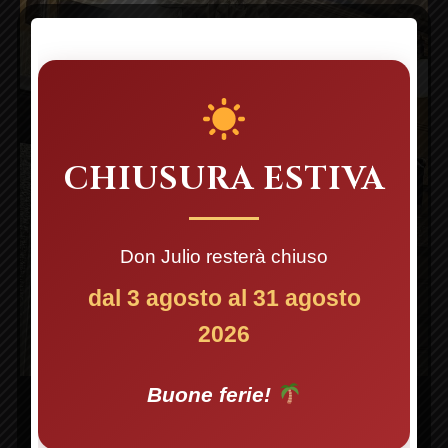
CHIUSURA ESTIVA
Don Julio resterà chiuso
PREVIOUS
NE
dal 3 agosto al 31 agosto
2026
Buone ferie!
ORARI D’APERTURA