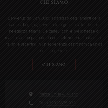
CHI SIAMO
Benvenuti da Don Julio, il paradiso degli amanti della
carne alla griglia, dove l'arte argentina si fonde con
l'eleganza italiana. Deliziatevi con le prelibatezze di
manzo, accompagnate da una selezione raffinata di vini
italiani e argentini, in un'esperienza gastronomica unica
nel suo genere.
CHI SIAMO
Piazza Emilia 4, Milano
Tel:
+390236751933