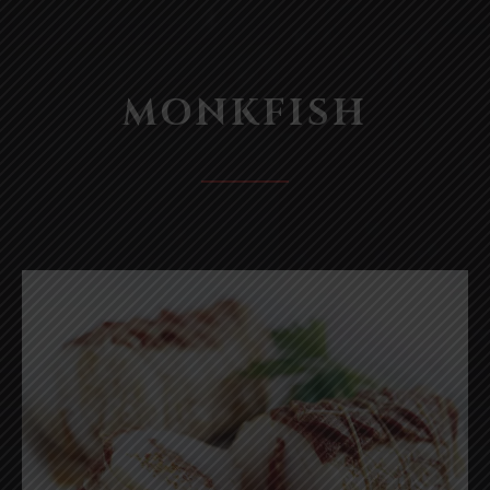
CL
(ES
MONKFISH