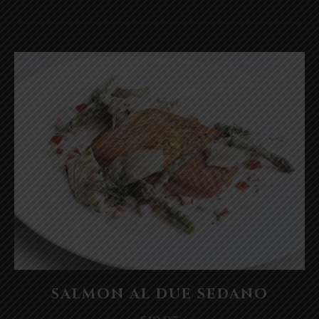
PANE
TOSTATO
CON
AGLIO
E
OLIO
DI
OLIVA
$6.95
Fishes
SALMON AL DUE SEDANO
SALMON