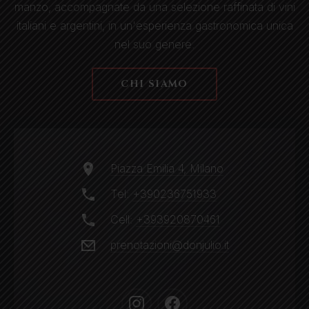
manzo, accompagnate da una selezione raffinata di vini
italiani e argentini, in un'esperienza gastronomica unica
nel suo genere.
CHI SIAMO
Piazza Emilia 4, Milano
Tel:
+390236751933
Cell:
+393920870461
prenotazioni@donjulio.it