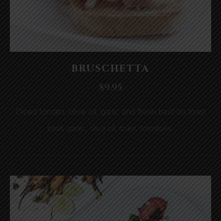
Appetizers
BRUSCHETTA
BRUSCHETTA
$9.95
$9.95
Diced tomato, olive oil, garlic and fresh basil on toast
basil
,
garlic
,
olive oil
,
toast
,
tomatoes