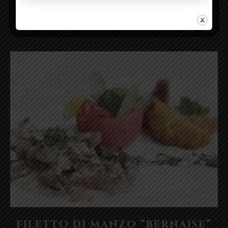
asparagus
,
chicken
,
garlic
,
onion
,
tomatoes
$23.95
Steaks
FILETTO DI MANZO “BERNAISE”