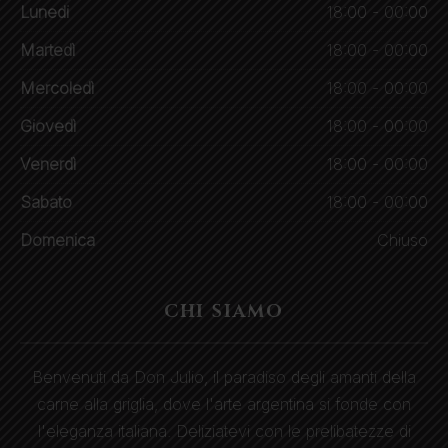
Lunedi
18:00 - 00:00
Martedì
18:00 - 00:00
Mercoledì
18:00 - 00:00
Giovedì
18:00 - 00:00
Venerdì
18:00 - 00:00
Sabato
18:00 - 00:00
Domenica
Chiuso
CHI SIAMO
Benvenuti da Don Julio, il paradiso degli amanti della
carne alla griglia, dove l'arte argentina si fonde con
l'eleganza italiana. Deliziatevi con le prelibatezze di