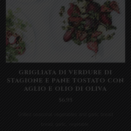
Appetizers
GRIGLIATA DI VERDURE DI
GRIGLIATA
STAGIONE E PANE TOSTATO CON
DI
AGLIO E OLIO DI OLIVA
VERDURE
$6.95
DI
Grilled seasonal vegetables and garlic bread
STAGIONE
bread
,
garlic
,
vegetable
E