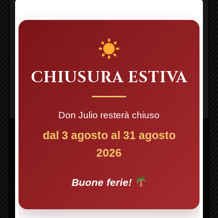
CHIUSURA ESTIVA
Don Julio resterà chiuso
PREVIOUS
NE
Steaks
FAGOTTINI DI POLLO AGLI
dal 3 agosto al 31 agosto
FAGOTTINI
ASPARAGI
2026
DI
$23.95
POLLO
Buone ferie!
AGLI
Chicken with stuffed asparagus, asparagus sauce, and
potatoes
ASPARAGI